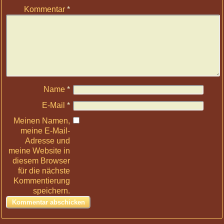
Kommentar
*
Name
*
E-Mail
*
Meinen Namen,
meine E-Mail-
Adresse und
meine Website in
diesem Browser
für die nächste
Kommentierung
speichern.