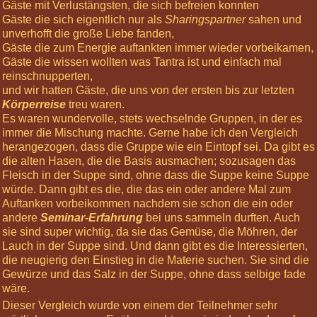
Dec
Gäste mit Verlustängsten, die sich befreien konnten
2024
Gäste die sich eigentlich nur als
Sharingspartner
sahen und
10:00
unverhofft die große Liebe fanden,
Körperreise
Gäste die zum Energie auftankten immer wieder vorbeikamen,
Tag:
Gäste die wissen wollten was Tantra ist und einfach mal
Beflügelt
reinschnupperten,
-
und wir hatten Gäste, die uns von der ersten bis zur letzten
Arme
Körperreise
treu waren.
und
Es waren wundervolle, stets wechselnde Gruppen, in der es
Hände
immer die Mischung machte. Gerne habe ich den Vergleich
herangezogen, dass die Gruppe wie ein Eintopf sei. Da gibt es
Veda
die alten Hasen, die die Basis ausmachen; sozusagen das
finden
Fleisch in der Suppe sind, ohne dass die Suppe keine Suppe
würde. Dann gibt es die, die das ein oder andere Mal zum
Auftanken vorbeikommen nachdem sie schon die ein oder




Folgen
Twittern
andere
Seminar-Erfahrung
bei uns sammeln durften. Auch
sie sind super wichtig, da sie das Gemüse, die Möhren, der
Lauch in der Suppe sind. Und dann gibt es die Interessierten,
die neugierig den Einstieg in die Materie suchen. Sie sind die
Gewürze und das Salz in der Suppe, ohne dass selbige fade
wäre.
Dieser Vergleich wurde von einem der Teilnehmer sehr