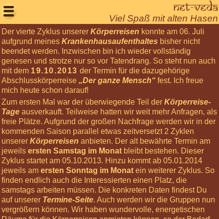
Net-Veda

Viel Spaß mit alten Hasen
Der vierte Zyklus unserer
Körperreisen
konnte am 06. Juli
Willkommen
aufgrund meines
Krankenhausaufenthaltes
bisher nicht
beendet werden. Inzwischen bin ich wieder vollständig
Aktuelles
genesen und strotze nur so vor Tatendrang. So steht nun auch
Seminare
mit dem
19.10.2013
der Termin für die dazugehörige
Abschlusskörperreise
„Der ganze Mensch“
fest. Ich freue
Körperarbeit
mich heute schon darauf!
Meditationen
Zum ersten Mal war der überwiegende Teil der
Körperreise-
Tage
ausverkauft. Teilweise hatten wir weit mehr Anfragen, als
Über
freie Plätze. Aufgrund der großen Nachfrage werden wir in der
uns
kommenden Saison parallel etwas zeitversetzt 2 Zyklen
unserer
Körperreisen
anbieten. Der alt bewährte Termin am
Net-
jeweils
ersten Samstag im Monat
bleibt bestehen. Dieser
Veda
Zyklus startet am 05.10.2013. Hinzu kommt ab 05.01.2014
Tantra
jeweils am
ersten Sonntag im Monat
ein weiterer Zyklus. So
Leben
finden endlich auch die Interessierten einen Platz, die
samstags arbeiten müssen. Die konkreten Daten findest Du
Gästebuch
auf unserer
Termine-Seite
. Auch werden wir die Gruppen nun
vergrößern können. Wir haben wundervolle, energetischen
Login