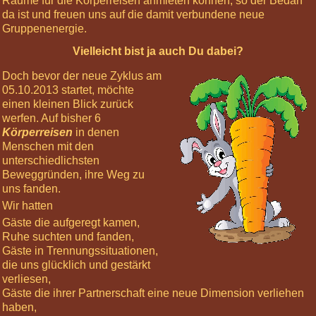
Räume für die Körperreisen anmieten können, so der Bedarf
da ist und freuen uns auf die damit verbundene neue
Informiere
Gruppenenergie.
mich »
Vielleicht bist ja auch Du dabei?
Nächste
Highlights
Doch bevor der neue Zyklus am
05.10.2013 startet, möchte
12
einen kleinen Blick zurück
Oct
werfen. Auf bisher 6
2024
Körperreisen
in denen
10:00
Menschen mit den
Basis-
unterschiedlichsten
Körperreise:
Beweggründen, ihre Weg zu
Die
uns fanden.
Chakren
23
Wir hatten
Nov
Gäste die aufgeregt kamen,
2024
Ruhe suchten und fanden,
10:00
Gäste in Trennungssituationen,
Körperreise
die uns glücklich und gestärkt
Tag:
verliesen,
Kopfgefühle
Gäste die ihrer Partnerschaft eine neue Dimension verliehen
07
haben,