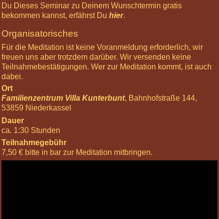
Du Dieses Seminar zu Deinem Wunschtermin gratis
Informiere
bekommen kannst, erfährst Du
hier
.
mich »
Organisatorisches
Nächste
Für die Meditation ist keine Voranmeldung erforderlich, wir
Highlights
freuen uns aber trotzdem darüber. Wir versenden keine
12
Teilnahmebestätigungen. Wer zur Meditation kommt, ist auch
Oct
dabei.
2024
Ort
10:00
Familienzentrum Villa Kunterbunt
, Bahnhofstraße 144,
Basis-
53859 Niederkassel
Körperreise:
Dauer
Die
ca. 1:30 Stunden
Chakren
23
Teilnahmegebühr
Nov
7,50 € bitte in bar zur Meditation mitbringen.
2024
10:00
Körperreise
Tag:
Kopfgefühle
07