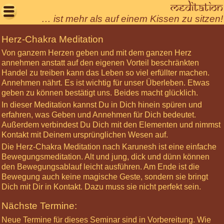
Meditation

… ist mehr als auf einem Kissen zu sitzen!
Willkommen
Herz-Chakra Meditation
Von ganzem Herzen geben und mit dem ganzen Herz
Aktuelles
annehmen anstatt auf den eigenen Vorteil beschränkten
Seminare
Handel zu treiben kann das Leben so viel erfüllter machen.
Annehmen nährt. Es ist wichtig für unser Überleben. Etwas
Körperarbeit
geben zu können bestätigt uns. Beides macht glücklich.
Meditationen
In dieser Meditation kannst Du in Dich hinein spüren und
erfahren, was Geben und Annehmen für Dich bedeutet.
Über
Außerdem verbindest Du Dich mit den Elementen und nimmst
uns
Kontakt mit Deinem ursprünglichen Wesen auf.
Net-
Die Herz-Chakra Meditation nach Karunesh ist eine einfache
Veda
Bewegungsmeditation. Alt und jung, dick und dünn können
den Bewegungsablauf leicht ausführen. Am Ende ist die
Tantra
Bewegung auch keine magische Geste, sondern sie bringt
Leben
Dich mit Dir in Kontakt. Dazu muss sie nicht perfekt sein.
Gästebuch
Nächste Termine:
Login
Neue Termine für dieses Seminar sind in Vorbereitung. Wie