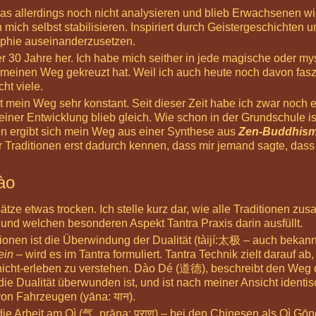
s allerdings noch nicht analysieren und blieb Erwachsenen wie 
mich selbst stabilisieren. Inspiriert durch Geistergeschichten
sophie auseinanderzusetzen.
er 30 Jahre her. Ich habe mich seither in jede magische oder my
 meinen Weg gekreuzt hat. Weil ich auch heute noch davon fasz
ht viele.
st mein Weg sehr konstant. Seit dieser Zeit habe ich zwar noch e
einer Entwicklung blieb gleich. Wie schon in der Grundschule i
n ergibt sich mein Weg aus einer Synthese aus
Zen-Buddhis
er Traditionen erst dadurch kennen, dass mir jemand sagte, dass
ào
bsätze etwas trocken. Ich stelle kurz dar, wie alle Traditionen
 und welchen besonderen Aspekt Tantra Praxis darin ausfüllt.
tionen ist die Überwindung der Dualität (tàijí:
太极
– auch bekann
ein
– wird es im Tantra formuliert. Tantra Technik zielt darauf ab
nicht-erleben zu verstehen. Dào Dé (
道德
), beschreibt den Weg 
die Dualität überwunden ist, und ist nach meiner Ansicht ident
von Fahrzeugen (yāna: यान).
ie Arbeit am Qì (
气
, prāṇa: प्राण) – bei den Chinesen als Qì 