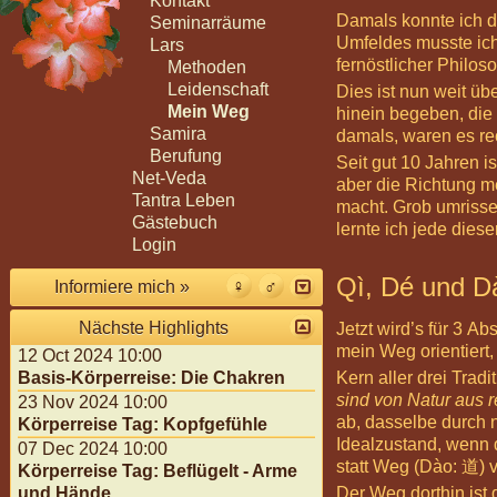
Kontakt
Damals konnte ich da
Seminarräume
Umfeldes musste ich 
Lars
fernöstlicher Philo
Methoden
Leidenschaft
Dies ist nun weit üb
Mein Weg
hinein begeben, die
Samira
damals, waren es rec
Berufung
Seit gut 10 Jahren i
Net-Veda
aber die Richtung m
Tantra Leben
macht. Grob umrisse
Gästebuch
lernte ich jede dies
Login
Qì, Dé und D
Informiere mich »
Nächste Highlights
Jetzt wird’s für 3 A
mein Weg orientiert,
12 Oct 2024 10:00
Kern aller drei Tradi
Basis-Körperreise: Die Chakren
sind von Natur aus r
23 Nov 2024 10:00
ab, dasselbe durch 
Körperreise Tag: Kopfgefühle
Idealzustand, wenn 
07 Dec 2024 10:00
statt Weg (Dào: 道) 
Körperreise Tag: Beflügelt - Arme
Der Weg dorthin ist d
und Hände