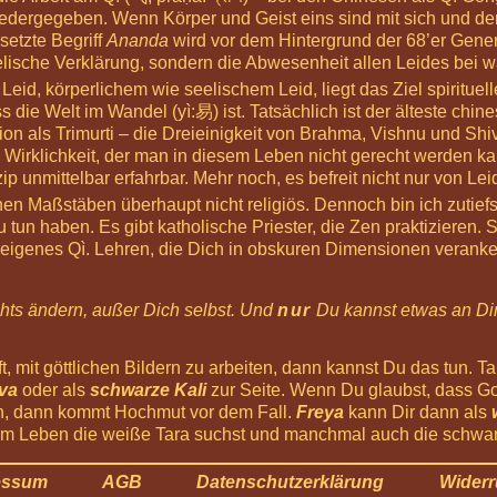
 wiedergegeben. Wenn Körper und Geist eins sind mit sich und der
setzte Begriff
Ananda
wird vor dem Hintergrund der 68’er Genera
lische Verklärung, sondern die Abwesenheit allen Leides bei 
Leid, körperlichem wie seelischem Leid, liegt das Ziel spirituelle
ss die Welt im Wandel (yì:易) ist. Tatsächlich ist der älteste ch
ion als Trimurti – die Dreieinigkeit von Brahma, Vishnu und Sh
 Wirklichkeit, der man in diesem Leben nicht gerecht werden ka
p unmittelbar erfahrbar. Mehr noch, es befreit nicht nur von Le
hen Maßstäben überhaupt nicht religiös. Dennoch bin ich zutiefst
 tun haben. Es gibt katholische Priester, die Zen praktizieren. Sp
eigenes Qì. Lehren, die Dich in obskuren Dimensionen verankern
hts ändern, außer Dich selbst. Und
nur
Du kannst etwas an Dir
ft, mit göttlichen Bildern zu arbeiten, dann kannst Du das tun.
va
oder als
schwarze Kali
zur Seite. Wenn Du glaubst, dass Got
n, dann kommt Hochmut vor dem Fall.
Freya
kann Dir dann als
 Leben die weiße Tara suchst und manchmal auch die schwarze 
essum
AGB
Datenschutzerklärung
Widerr