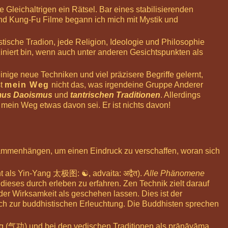
Gleichaltrigen ein Rätsel. Bar eines stabilisierenden
 und Kung-Fu Filme begann ich mich mit Mystik und
stische Tradion, jede Religion, Ideologie und Philosophie
iniert bin, wenn auch unter anderen Gesichtspunkten als
inige neue Techniken und viel präzisere Begriffe gelernt,
st
mein Weg
nicht das, was irgendeine Gruppe Anderer
mus
Daoismus
und
tantrischen Traditionen
. Allerdings
 mein Weg etwas davon sei. Er ist nichts davon!
 zusammenhängen, um einen Eindruck zu verschaffen, woran sich
t als Yin-Yang
太极图
: ☯, advaita: अद्वैत).
Alle Phänomene
, dieses durch erleben zu erfahren. Zen Technik zielt darauf
der Wirksamkeit als geschehen lassen. Dies ist der
isch zur buddhistischen Erleuchtung. Die Buddhisten sprechen
Gōng (气功) und bei den vedischen Traditionen als prāṇāyāma