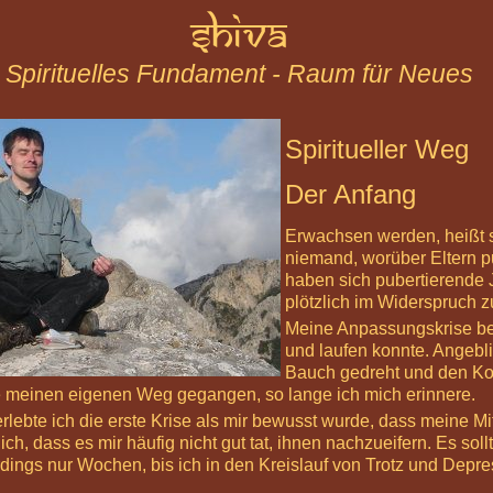
Shiva
Spirituelles Fundament - Raum für Neues
Spiritueller Weg
Der Anfang
Erwachsen werden, heißt si
niemand, worüber Eltern p
haben sich pubertierende 
plötzlich im Widerspruch zu
Meine Anpassungskrise be
und laufen konnte. Angebli
Bauch gedreht und den Kop
te meinen eigenen Weg gegangen, so lange ich mich erinnere.
rlebte ich die erste Krise als mir bewusst wurde, dass meine M
ich, dass es mir häufig nicht gut tat, ihnen nachzueifern. Es so
rdings nur Wochen, bis ich in den Kreislauf von Trotz und Depres