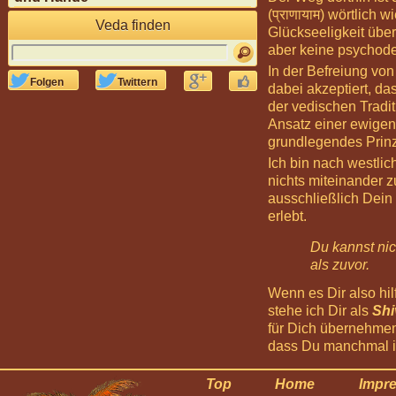
(प्राणायाम) wörtlich
Veda finden
Glückseeligkeit über
aber keine psychode
In der Befreiung von 




Folgen
Twittern
dabei akzeptiert, da
der vedischen Tradit
Ansatz einer ewigen
grundlegendes Prinzi
Ich bin nach westlic
nichts miteinander zu
ausschließlich Dein 
erlebt.
Du kannst nic
als zuvor.
Wenn es Dir also hil
stehe ich Dir als
Shi
für Dich übernehme
dass Du manchmal im
Top
Home
Impr