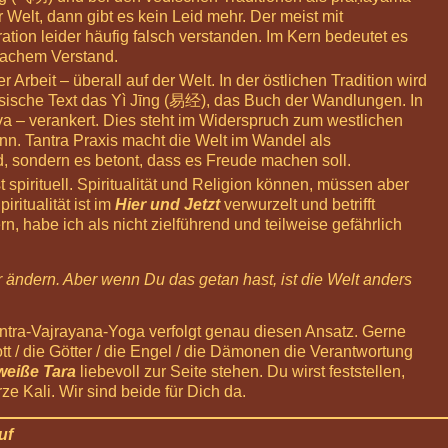
 Welt, dann gibt es kein Leid mehr. Der meist mit
tion leider häufig falsch verstanden. Im Kern bedeutet es
wachem Verstand.
r Arbeit – überall auf der Welt. In der östlichen Tradition wird
inesische Text das Yì Jīng (易经), das Buch der Wandlungen. In
iva – verankert. Dies steht im Widerspruch zum westlichen
nn. Tantra Praxis macht die Welt im Wandel als
id, sondern es betont, dass es Freude machen soll.
 spirituell. Spiritualität und Religion können, müssen aber
iritualität ist im
Hier und Jetzt
verwurzelt und betrifft
, habe ich als nicht zielführend und teilweise gefährlich
 ändern. Aber wenn Du das getan hast, ist die Welt anders
 Tantra-Vajrayana-Yoga verfolgt genau diesen Ansatz. Gerne
t / die Götter / die Engel / die Dämonen die Verantwortung
weiße Tara
liebevoll zur Seite stehen. Du wirst feststellen,
Kali. Wir sind beide für Dich da.
uf