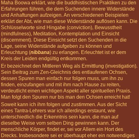
Maha Boowa erklärt, wie die buddhistischen Praktiken zu den
Informiere
Erfahrungen führen, die dem Suchenden innere Widerstände
mich »
und Anhaftungen aufzeigen. An verschiedenen Beispielen
erklärt der Abt, wie man diese Widerstände auflösen kann. Die
Nächste
Schlüsselworte sind Hingabe (conviction), Bewusstheit
Highlights
(mindfulness), Meditation, Kontemplation und Einsicht
03
(discernment). Diese Einsicht setzt den Suchenden in die
Oct
Lage, seine Widerstände aufgeben zu können und
2026
Erleuchtung (
nibbana
) zu erlangen. Erleuchtet ist er dem
12:00
Kreis der Leiden endgültig entkommen.
Basis-
Er bezeichnet den Mittleren Weg als Ermittlung (investigation).
Körperreise:
Sein Beitrag zum Zen-Gleichnis des entlaufenen Ochsen,
Die
dessen Spuren man einfach nur folgen muss, um ihn zu
Chakren
finden, einzufangen und mit ihm nach Hause zu reiten,
07
verdeutlicht einen wichtigen Aspekt aller spirituellen Praxis.
Nov
Man folgt den Spuren nur bis man den Ochsen erreicht hat!
2026
Soweit kann ich ihm folgen und zustimmen. Aus der Sicht
12:00
eines Tantra-Lehrers war ich allerdings erstaunt, wie
Körperreise
unterschiedlich die Erkenntnis sein kann, die man auf
Tag:
dieselbe Weise vom selben Ding gewinnen kann. Der
Kopfgefühle
menschliche Körper, findet er, sei vor Allem ein Hort des
28
Drecks. Insbesondere sei er überhaupt eher ein notwendiges