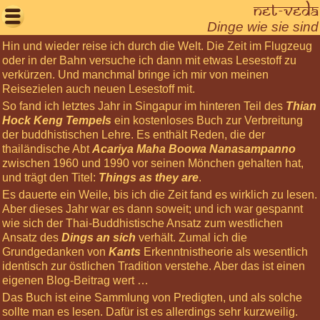
Net-Veda

Dinge wie sie sind
Hin und wieder reise ich durch die Welt. Die Zeit im Flugzeug
Willkommen
oder in der Bahn versuche ich dann mit etwas Lesestoff zu
verkürzen. Und manchmal bringe ich mir von meinen
Aktuelles
Reisezielen auch neuen Lesestoff mit.
Seminare
So fand ich letztes Jahr in Singapur im hinteren Teil des
Thian
Hock Keng Tempels
ein kostenloses Buch zur Verbreitung
Körperarbeit
der buddhistischen Lehre. Es enthält Reden, die der
Meditationen
thailändische Abt
Acariya Maha Boowa Nanasampanno
zwischen 1960 und 1990 vor seinen Mönchen gehalten hat,
Über
und trägt den Titel:
Things as they are
.
uns
Es dauerte ein Weile, bis ich die Zeit fand es wirklich zu lesen.
Aber dieses Jahr war es dann soweit; und ich war gespannt
Net-
wie sich der Thai-Buddhistische Ansatz zum westlichen
Veda
Ansatz des
Dings an sich
verhält. Zumal ich die
Tantra
Grundgedanken von
Kants
Erkenntnistheorie als wesentlich
Leben
identisch zur östlichen Tradition verstehe. Aber das ist einen
eigenen Blog-Beitrag wert …
Gästebuch
Das Buch ist eine Sammlung von Predigten, und als solche
Login
sollte man es lesen. Dafür ist es allerdings sehr kurzweilig.