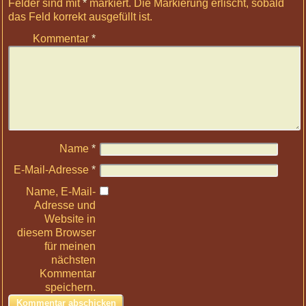
Felder sind mit
*
markiert
. Die Markierung erlischt, sobald
das Feld korrekt ausgefüllt ist.
Kommentar
*
Name
*
E-Mail-Adresse
*
Name, E-Mail-
Adresse und
Website in
diesem Browser
für meinen
nächsten
Kommentar
speichern.