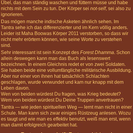
Nov
Übel, das man ständig waschen und füttern müsse und habe
2026
nichts mit dem Sein zu tun. Der Körper sei
not-self
, sei also zu
12:00
ignorieren.
Körperreise
Das mögen manche indische Asketen ähnlich sehen. Im
Tag:
Tantra sehe ich das differenzierter und im Kern völlig anders.
Beflügelt
Leider ist Maha Boowas Körper 2011 verstorben, so dass wir
-
nicht mehr erörtern können, wie seine Worte zu verstehen
Arme
sind.
und
Sehr interessant ist sein Konzept des
Forest Dhamma
. Schon
Hände
allein deswegen kann man das Buch als lesenswert
09
bezeichnen. In einem Gleichnis redet er von zwei Soldaten.
Jan
Sie haben beide eine vollumfängliche militärische Ausbildung.
2027
Aber nur einer von ihnen hat tatsächlich Schlachten
12:00
geschlagen, wurde verwundet und kam nur knapp mit dem
Körperreise
Leben davon.
Tag:
Wen von beiden würdest Du fragen, was Krieg bedeutet?
Tragend
Wem von beiden würdest Du Deine Truppen anvertrauen?
-
Tantra — wie jeden spirituellen Weg — lernt man nicht in einer
Beine
Schule. Man kann sich zwar einiges Rüstzeug anlesen. Wozu
und
es taugt und wie man es effektiv benutzt, weiß man erst, wenn
Füße
man damit erfolgreich gearbeitet hat.
30