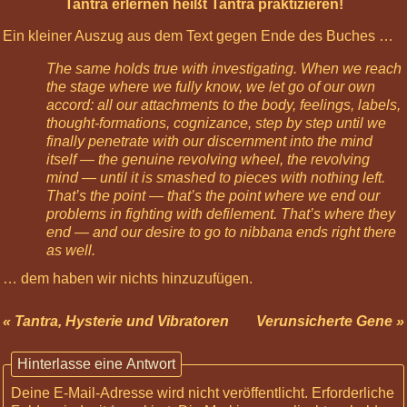
Jan
Tantra erlernen heißt Tantra praktizieren!
2027
Ein kleiner Auszug aus dem Text gegen Ende des Buches …
12:00
Körperreise
The same holds true with investigating. When we reach
Tag:
the stage where we fully know, we let go of our own
Aufrecht
accord: all our attachments to the body, feelings, labels,
-
thought-formations, cognizance, step by step until we
Rücken
finally penetrate with our discernment into the mind
und
itself — the genuine revolving wheel, the revolving
Po
mind — until it is smashed to pieces with nothing left.
Veda
That’s the point — that’s the point where we end our
finden
problems in fighting with defilement. That’s where they
end — and our desire to go to nibbana ends right there
as well.




Folgen
Twittern
… dem haben wir nichts hinzuzufügen.
« Tantra, Hysterie und Vibratoren
Verunsicherte Gene »
Hinterlasse eine Antwort
Deine E-Mail-Adresse wird nicht veröffentlicht.
Erforderliche