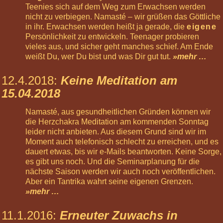
Teenies sich auf dem Weg zum Erwachsen werden
Informiere
nicht zu verbiegen. Namasté – wir grüßen das Göttliche
mich »
in ihr. Erwachsen werden heißt ja gerade, die
eigene
Persönlichkeit zu entwickeln. Teenager probieren
Nächste
vieles aus, und sicher geht manches schief. Am Ende
Highlights
weißt Du, wer Du bist und was Dir gut tut.
»mehr …
03
Oct
12.4.2018
:
Keine Meditation am
2026
15.04.2018
12:00
Basis-
Namasté, aus gesundheitlichen Gründen können wir
Körperreise:
die Herzchakra Meditation am kommenden Sonntag
Die
leider nicht anbieten. Aus diesem Grund sind wir im
Chakren
Moment auch telefonisch schlecht zu erreichen, und es
07
dauert etwas, bis wir e-Mails beantworten. Keine Sorge,
Nov
es gibt uns noch. Und die Seminarplanung für die
2026
nächste Saison werden wir auch noch veröffentlichen.
12:00
Aber ein Tantrika wahrt seine eigenen Grenzen.
Körperreise
»mehr …
Tag:
Kopfgefühle
11.1.2016
:
Erneuter Zuwachs in
28