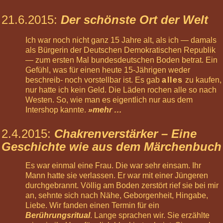
Jan
2027
21.6.2015
:
Der schönste Ort der Welt
12:00
Körperreise
Tag:
Ich war noch nicht ganz 15 Jahre alt, als ich — damals
Aufrecht
als Bürgerin der Deutschen Demokratischen Republik
-
— zum ersten Mal bundesdeutschen Boden betrat. Ein
Rücken
Gefühl, was für einen heute 15-Jährigen weder
und
beschreib- noch vorstellbar ist. Es gab
alles
zu kaufen,
Po
nur hatte ich kein Geld. Die Läden rochen alle so nach
Westen. So, wie man es eigentlich nur aus dem
Veda
Intershop kannte.
»mehr …
finden
2.4.2015
:
Chakrenverstärker – Eine
Geschichte wie aus dem Märchenbuch




Folgen
Twittern
Es war einmal eine Frau. Die war sehr einsam. Ihr
Mann hatte sie verlassen. Er war mit einer Jüngeren
durchgebrannt. Völlig am Boden zerstört rief sie bei mir
an, sehnte sich nach Nähe, Geborgenheit, Hingabe,
Liebe. Wir fanden einen Termin für ein
Berührungsritual
. Lange sprachen wir. Sie erzählte