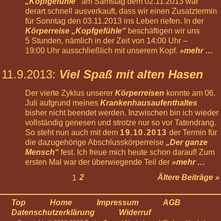
„Kopfgefühle“
am Samstag dem 02.11.2013 war
derart schnell ausverkauft, dass wir einen Zusatztermin
für Sonntag den 03.11.2013 ins Leben riefen. In der
Körperreise „Kopfgefühle“
beschäftigen wir uns
5 Stunden, nämlich in der Zeit von 14:00 Uhr –
19:00 Uhr ausschließlich mit unserem Kopf.
»mehr …
11.9.2013
:
Viel Spaß mit alten Hasen
Der vierte Zyklus unserer
Körperreisen
konnte am 06.
Juli aufgrund meines
Krankenhausaufenthaltes
bisher nicht beendet werden. Inzwischen bin ich wieder
vollständig genesen und strotze nur so vor Tatendrang.
So steht nun auch mit dem
19.10.2013
der Termin für
die dazugehörige Abschlusskörperreise
„Der ganze
Mensch“
fest. Ich freue mich heute schon darauf! Zum
ersten Mal war der überwiegende Teil der
»mehr …
1
2
Ältere Beiträge
»
Top
Home
Impressum
AGB
Datenschutzerklärung
Widerruf