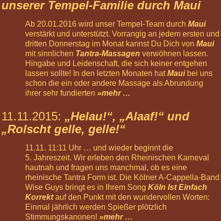
Nov
unserer Tempel-Familie durch Maui
2026
12:00
Ab 20.01.2016 wird unser Tempel-Team durch
Maui
Körperreise
verstärkt und unterstützt. Vorrangig an jedem ersten und
Tag:
dritten Donnerstag im Monat kannst Du Dich von
Maui
Beflügelt
mit sinnlichen
Tantra-Massagen
verwöhnen lassen.
-
Hingabe und Leidenschaft, die sich keiner entgehen
Arme
lassen sollte! In den letzten Monaten hat
Maui
bei uns
und
schon die ein oder andere Massage als Abrundung
Hände
ihrer sehr fundierten
»mehr …
09
Jan
11.11.2015
:
„Helau!“, „Alaaf!“ und
2027
„Rolscht gelle, gelle!“
12:00
Körperreise
11.11. 11:11 Uhr … und wieder beginnt die
Tag:
5. Jahreszeit. Wir erleben den Rheinischen Karneval
Tragend
hautnah und fragen uns manchmal, ob es eine
-
rheinische Tantra Form ist. Die Kölner A-Cappella-Band
Beine
Wise Guys
bringt es in Ihrem Song
Köln Ist Einfach
und
Korrekt
auf den Punkt mit den wundervollen Worten:
Füße
Einmal jährlich werden Spießer plötzlich
30
Stimmungskanonen!
»mehr …