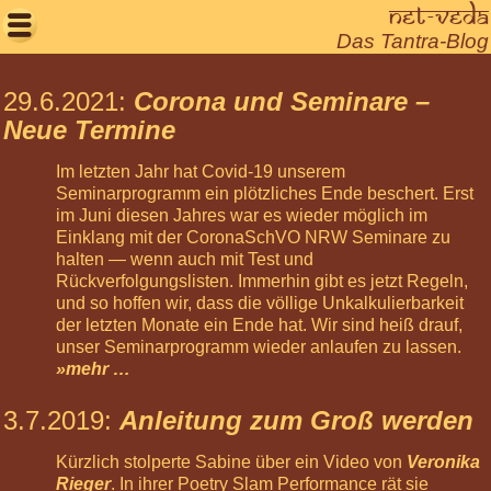
Net-Veda

Das Tantra-Blog
Willkommen
29.6.2021
:
Corona und Seminare –
Aktuelles
Neue Termine
Seminare
Im letzten Jahr hat Covid-19 unserem
Körperarbeit
Seminarprogramm ein plötzliches Ende beschert. Erst
im Juni diesen Jahres war es wieder möglich im
Meditationen
Einklang mit der CoronaSchVO NRW Seminare zu
halten — wenn auch mit Test und
Über
Rückverfolgungslisten. Immerhin gibt es jetzt Regeln,
uns
und so hoffen wir, dass die völlige Unkalkulierbarkeit
Net-
der letzten Monate ein Ende hat. Wir sind heiß drauf,
Veda
unser Seminarprogramm wieder anlaufen zu lassen.
»mehr …
Tantra
Leben
3.7.2019
:
Anleitung zum Groß werden
Gästebuch
Kürzlich stolperte Sabine über ein Video von
Veronika
Login
Rieger
. In ihrer Poetry Slam Performance rät sie