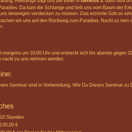
rung. Allerdings sagt uns die Bibel in
Genesis 3
, dass Gott u
 Paradies. Da kam die Schlange und ließ uns vom Baum der Erk
 uns deswegen verstecken zu müssen. Das erzürnte Gott so sehr
achen wir uns auf den Rückweg zum Paradies. Nackt zu sein ist 
n.
 morgens um 10:00 Uhr und erstreckt sich bis abends gegen 20:
m nackt zu uns nehmen werden.
ine:
eses Seminar sind in Vorbereitung. Wie Du Dieses Seminar zu
sches
10 Stunden
130,00 €