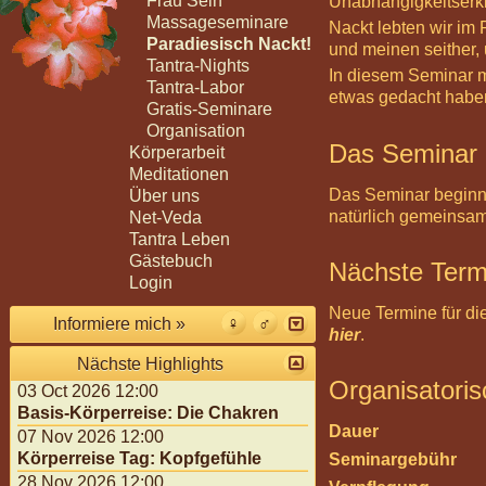
Frau Sein
Unabhängigkeitserklä
Massageseminare
Nackt lebten wir im
Paradiesisch Nackt!
und meinen seither,
Tantra-Nights
In diesem Seminar m
Tantra-Labor
etwas gedacht habe
Gratis-Seminare
Organisation
Das Seminar
Körperarbeit
Meditationen
Das Seminar beginnt
Über uns
natürlich gemeinsa
Net-Veda
Tantra Leben
Gästebuch
Nächste Term
Login
Neue Termine für di
Informiere mich »
hier
.
Nächste Highlights
Organisatori
03 Oct 2026 12:00
Basis-Körperreise: Die Chakren
Dauer
07 Nov 2026 12:00
Körperreise Tag: Kopfgefühle
Seminargebühr
28 Nov 2026 12:00