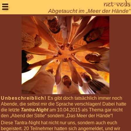
Net-Veda

Abgetaucht im „Meer der Hände“
Willkommen
Aktuelles
Seminare
Körperarbeit
Meditationen
Über
uns
Net-
Veda
Unbeschreiblich!
Es gibt doch tatsächlich immer noch
Tantra
Abende, die selbst mir die Sprache verschlagen! Dabei hatte
Leben
die letzte
Tantra-Night
am 10.04.2015 als Thema gar nicht
den „Abend der Stille“ sondern „Das Meer der Hände“!
Gästebuch
Diese Tantra-Night hat nicht nur uns, sondern auch euch
Login
begeistert. 20 Teilnehmer hatten sich angemeldet, und wir