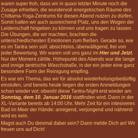
waren super froh, dass wir in quasi letzter Minute noch die
Informiere
Zusage erhielten, die wundervoll energetischen Räume des
mich »
Chittama-Yoga-Zentrums für diesen Abend nutzen zu dürfen.
Somit hatten wir auch ausreichend Platz, uns den Wogen der
Nächste
Leidenschaft hingeben zu können und uns tragen zu lassen.
Highlights
Die Übungen, die wir machten, brachten die
03
unterschiedlichesten Emotionen zum fließen. Gerade so, wie
Oct
es im Tantra sein soll: absichtslos, überwältigend, frei von
2026
jeder Bewertung. Wir waren voll uns ganz im
Hier und Jetzt
.
12:00
Nur der Moment zählte. Höhepunkt des Abends war die lange
Basis-
und innige
tantrische Waschstraße
, in der ein jeder eine ganz
Körperreise:
besondere Form der Reinigung empfing.
Die
Es war ein Thema, das wir für absolut wiederholungsbedürftig
Chakren
einstufen, und bereits heute liegen die ersten Anmeldungen
07
schon wieder vor; obwohl diese Tantra-Night erst wieder am
Nov
Sonntag, dem 10. Januar 2016
stattfinden wird. Dann in der
2026
XL-Variante bereits ab 14:00 Uhr. Mehr Zeit für ein intesiveres
12:00
Bad im Meer der Hände: anregend, verjüngend und nährend
Körperreise
wird es sein.
Tag:
Magst auch Du diesmal dabei sein? Dann melde Dich an! Wir
Kopfgefühle
freuen uns auf Dich!
28