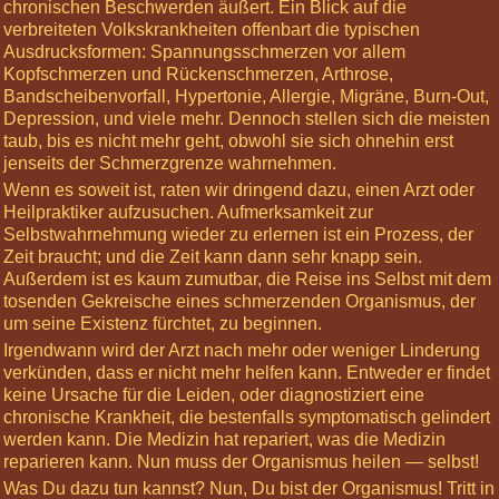
chronischen Beschwerden äußert. Ein Blick auf die
Geocaching
verbreiteten Volkskrankheiten offenbart die typischen
Ausdrucksformen: Spannungsschmerzen vor allem
Gesundheit
Kopfschmerzen und Rückenschmerzen, Arthrose,
Heilung
Bandscheibenvorfall, Hypertonie, Allergie, Migräne, Burn-Out,
Depression, und viele mehr. Dennoch stellen sich die meisten
Therapie
taub, bis es nicht mehr geht, obwohl sie sich ohnehin erst
jenseits der Schmerzgrenze wahrnehmen.
Heilmethoden
Wenn es soweit ist, raten wir dringend dazu, einen Arzt oder
Warum
Heilpraktiker aufzusuchen. Aufmerksamkeit zur
Tantra?
Selbstwahrnehmung wieder zu erlernen ist ein Prozess, der
Zeit braucht; und die Zeit kann dann sehr knapp sein.
Lesenswertes
Außerdem ist es kaum zumutbar, die Reise ins Selbst mit dem
tosenden Gekreische eines schmerzenden Organismus, der
Gästebuch
um seine Existenz fürchtet, zu beginnen.
Login
Irgendwann wird der Arzt nach mehr oder weniger Linderung
verkünden, dass er nicht mehr helfen kann. Entweder er findet
keine Ursache für die Leiden, oder diagnostiziert eine
Informiere
chronische Krankheit, die bestenfalls symptomatisch gelindert
mich »
werden kann. Die Medizin hat repariert, was die Medizin
Nächste
reparieren kann. Nun muss der Organismus heilen — selbst!
Highlights
Was Du dazu tun kannst? Nun, Du bist der Organismus! Tritt in