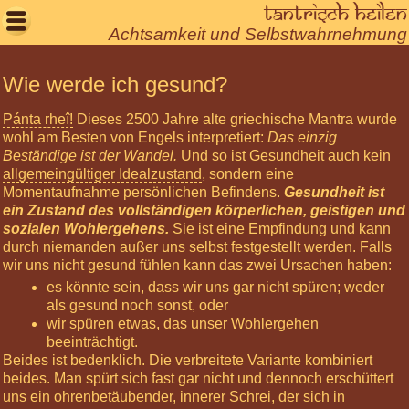
Tantrisch heilen

Achtsamkeit und Selbstwahrnehmung
Willkommen
Wie werde ich gesund?
Aktuelles
Pánta rheî!
Dieses 2500 Jahre alte griechische Mantra wurde
Seminare
wohl am Besten von Engels interpretiert:
Das einzig
Beständige ist der Wandel.
Und so ist Gesundheit auch kein
Körperarbeit
allgemeingültiger Idealzustand
, sondern eine
Meditationen
Momentaufnahme persönlichen Befindens.
Gesundheit ist
ein Zustand des vollständigen körperlichen, geistigen und
Über
sozialen Wohlergehens.
Sie ist eine Empfindung und kann
uns
durch niemanden außer uns selbst festgestellt werden. Falls
wir uns nicht gesund fühlen kann das zwei Ursachen haben:
Net-
Veda
es könnte sein, dass wir uns gar nicht spüren; weder
als gesund noch sonst, oder
Tantra
wir spüren etwas, das unser Wohlergehen
Leben
beeinträchtigt.
Freyas
Beides ist bedenklich. Die verbreitete Variante kombiniert
11
beides. Man spürt sich fast gar nicht und dennoch erschüttert
Gebote
uns ein ohrenbetäubender, innerer Schrei, der sich in