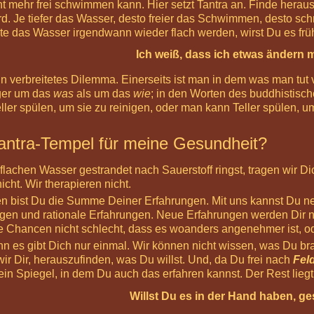
icht mehr frei schwimmen kann. Hier setzt Tantra an. Finde her
rd. Je tiefer das Wasser, desto freier das Schwimmen, desto schn
lte das Wasser irgendwann wieder flach werden, wirst Du es 
Ich weiß, dass ich etwas ändern 
 verbreitetes Dilemma. Einerseits ist man in dem was man tut vi
ger um das
was
als um das
wie
; in den Worten des buddhistis
ler spülen, um sie zu reinigen, oder man kann Teller spülen, um
Tantra-Tempel für meine Gesundheit?
lachen Wasser gestrandet nach Sauerstoff ringst, tragen wir Dic
icht. Wir therapieren nicht.
 bist Du die Summe Deiner Erfahrungen. Mit uns kannst Du 
gen und rationale Erfahrungen. Neue Erfahrungen werden Dir 
die Chancen nicht schlecht, dass es woanders angenehmer ist, o
enn es gibt Dich nur einmal. Wir können nicht wissen, was Du b
ir Dir, herauszufinden, was Du willst. Und, da Du frei nach
Fel
 ein Spiegel, in dem Du auch das erfahren kannst. Der Rest liegt 
Willst Du es in der Hand haben, g