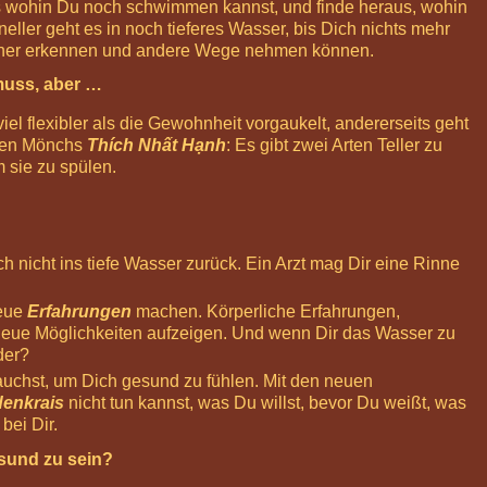
aus wohin Du noch schwimmen kannst, und finde heraus, wohin
eller geht es in noch tieferes Wasser, bis Dich nichts mehr
früher erkennen und andere Wege nehmen können.
muss, aber …
el flexibler als die Gewohnheit vorgaukelt, andererseits geht
chen Mönchs
Thích Nhất Hạnh
: Es gibt zwei Arten Teller zu
 sie zu spülen.
h nicht ins tiefe Wasser zurück. Ein Arzt mag Dir eine Rinne
neue
Erfahrungen
machen. Körperliche Erfahrungen,
neue Möglichkeiten aufzeigen. Und wenn Dir das Wasser zu
der?
rauchst, um Dich gesund zu fühlen. Mit den neuen
denkrais
nicht tun kannst, was Du willst, bevor Du weißt, was
bei Dir.
esund zu sein?