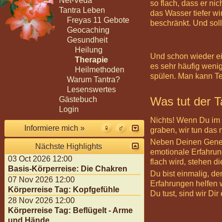
Net-Veda
so flach, dass er n
Tantra Leben
das Wasser tiefer wi
Freyas 11 Gebote
beschränkt. Und sol
Geocaching
Gesundheit
Heilung
Und schon wieder ein
Therapie
es sehr häufig weni
Heilmethoden
spülen. Man kann Tel
Warum Tantra?
Lesenswertes
Was tut der 
Gästebuch
Login
Nichts! Wenn Du im f
Informiere mich »
graben, wir tun das n
Neben Deinen Genen
Nächste Highlights
emotionale Erfahrun
03 Oct 2026 12:00
flach wird, stehen 
Basis-Körperreise: Die Chakren
Du bist einmalig, d
07 Nov 2026 12:00
Erfahrungen helfen w
Körperreise Tag: Kopfgefühle
Du tust, sind wir Dir
28 Nov 2026 12:00
Körperreise Tag: Beflügelt - Arme
und Hände