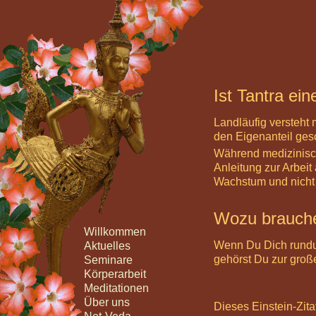
Ist Tantra ei
Landläufig versteht 
den Eigenanteil gesc
Während medizinisch
Anleitung zur Arbei
Wachstum und nicht 
Wozu brauche
Willkommen
Wenn Du Dich rundum
Aktuelles
gehörst Du zur große
Seminare
Körperarbeit
Meditationen
Über uns
Dieses Einstein-Zit