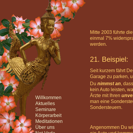
Mitte 2003 führte d
einmal 7% widerspra
werden.
21. Beispiel:
Seit kurzem fährt D
Garage zu parken, un
Du
nimmst an
, das
kein Auto leisten, 
Ärzte mit Ihren
unve
Willkommen
man eine Sondersteue
Aktuelles
Sondersteuern.
Seminare
Körperarbeit
Meditationen
Über uns
Angenommen Du wider