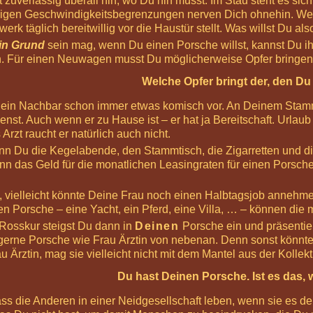
zuverlässig überall hin, wo Du hin musst. Im Stau steht es sic
wigen Geschwindigkeitsbegrenzungen nerven Dich ohnehin. Wen
werk täglich bereitwillig vor die Haustür stellt. Was willst Du a
in Grund
sein mag, wenn Du einen Porsche willst, kannst Du i
n. Für einen Neuwagen musst Du möglicherweise Opfer bringen
Welche Opfer bringt der, den Du
Dein Nachbar schon immer etwas komisch vor. An Deinem Stamm
enst. Auch wenn er zu Hause ist – er hat ja Bereitschaft. Urlau
Arzt raucht er natürlich auch nicht.
n Du die Kegelabende, den Stammtisch, die Zigarretten und di
 dann das Geld für die monatlichen Leasingraten für einen Po
t, vielleicht könnte Deine Frau noch einen Halbtagsjob annehme
nen Porsche – eine Yacht, ein Pferd, eine Villa, … – können die 
 Rosskur steigst Du dann in
Deinen
Porsche ein und präsentiers
erne Porsche wie Frau Ärztin von nebenan. Denn sonst könnte 
 Ärztin, mag sie vielleicht nicht mit dem Mantel aus der Kollek
Du hast Deinen Porsche. Ist es das, 
ss die Anderen in einer Neidgesellschaft leben, wenn sie es de