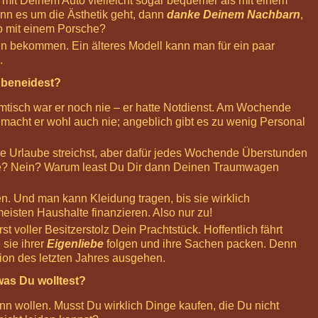
h mit Deinem Auto vielleicht sogar bequemer als mit einem
n es um die Ästhetik geht, dann
danke Deinem Nachbarn
,
lso mit einem Porsche?
hn bekommen. Ein älteres Modell kann man für ein paar
.
 beneidest?
tisch war er noch nie – er hatte Notdienst. Am Wochende
b macht er wohl auch nie; angeblich gibt es zu wenig Personal
e Urlaube streichst, aber dafür jedes Wochende Überstunden
rsche? Nein? Warum least Du Dir dann Deinen Traumwagen
n. Und man kann Kleidung tragen, bis sie wirklich
meisten Haushalte finanzieren. Also nur zu!
t voller Besitzerstolz Dein Prachtstück. Hoffentlich fährt
sie ihrer
Eigenliebe
folgen und ihre Sachen packen. Denn
tion des letzten Jahres ausgehen.
was Du wolltest?
nn wollen. Musst Du wirklich Dinge kaufen, die Du nicht