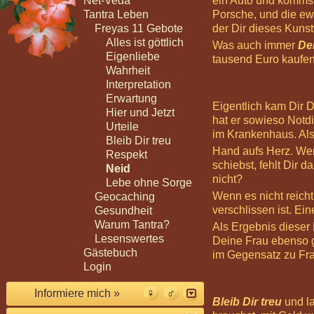
Net-Veda
ein Auto und kommst 
Tantra Leben
Porsche, und die e
Freyas 11 Gebote
der Dir dieses Kunst
Alles ist göttlich
Was auch immer
De
Eigenliebe
tausend Euro kaufe
Wahrheit
Interpretation
Erwartung
Eigentlich kam Dir 
Hier und Jetzt
hat er sowieso Notdi
Urteile
im Krankenhaus. Als 
Bleib Dir treu
Hand aufs Herz. Wen
Respekt
schiebst, fehlt Dir
Neid
nicht?
Lebe ohne Sorge
Wenn es nicht reich
Geocaching
verschlissen ist. Ei
Gesundheit
Warum Tantra?
Als Ergebnis dieser
Lesenswertes
Deine Frau ebenso g
Gästebuch
im Gegensatz zu Frau
Login
Informiere mich »
Bleib Dir treu
und la