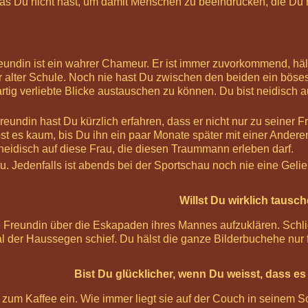
was Du nicht hast, um damit Menschen zu beeindrucken, die Du n
ndin ist ein wahrer Chameur. Er ist immer zuvorkommend, hält i
r alter Schule. Noch nie hast Du zwischen den beiden ein böses
rtig verliebte Blicke austauschen zu können. Du bist neidisch 
eundin hast Du kürzlich erfahren, dass er nicht nur zu seiner 
t es kaum, bis Du ihn ein paar Monate später mit einer Anderen
 neidisch auf diese Frau, die diesen Traummann erleben darf.
eu. Jedenfalls ist abends bei der Sportschau noch nie eine Ge
Willst Du wirklich tausc
 Freundin über die Eskapaden ihres Mannes aufzuklären. Schließ
l der Haussegen schief. Du hälst die ganze Bilderbuchehe nur 
Bist Du glücklicher, wenn Du weisst, dass e
r zum Kaffee ein. Wie immer liegt sie auf der Couch in seinem 