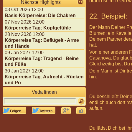
brauchst, mit Geld 
Nächste Highlights
03 Oct 2026 12:00
22. Beispiel:
Basis-Körperreise: Die Chakren
07 Nov 2026 12:00
Der Mann Deiner Freu
Körperreise Tag: Kopfgefühle
Blumen; ein Kavalie
28 Nov 2026 12:00
Deinem Partner dera
Körperreise Tag: Beflügelt - Arme
hat.
und Hände
Von einer anderen Fr
09 Jan 2027 12:00
Casanova. Du glaubs
Körperreise Tag: Tragend - Beine
Gleichzeitig bist Du
und Füße
Dein Mann ist Dir tr
30 Jan 2027 12:00
hin.
Körperreise Tag: Aufrecht - Rücken
und Po
Veda finden
Du beschließt Deine
endlich auch dort ma
auftun.




Folgen
Twittern
Du lädst Dich bei ih