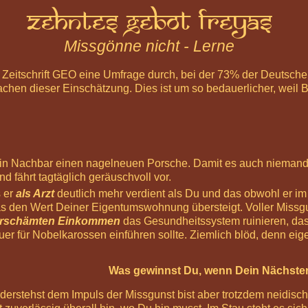
Zehntes Gebot Freyas
Missgönne nicht - Lerne
ie Zeitschrift GEO eine Umfrage durch, bei der 73% der Deutsch
chen dieser Einschätzung. Dies ist um so bedauerlicher, weil 
ein Nachbar einen nagelneuen Porsche. Damit es auch niemandem 
d fährt tagtäglich geräuschvoll vor.
s er
als Arzt
deutlich mehr verdient als Du und das obwohl er im
was den Wert Deiner Eigentumswohnung übersteigt. Voller Missg
rschämten Einkommen
das Gesundheitssystem ruinieren, das
r für Nobelkarossen einführen sollte. Ziemlich blöd, denn eige
Was gewinnst Du, wenn Dein Nächste
stehst dem Impuls der Missgunst bist aber trotzdem neidisch