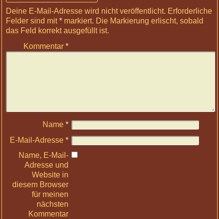
Deine E-Mail-Adresse wird nicht veröffentlicht.
Erforderliche
Felder sind mit
*
markiert
. Die Markierung erlischt, sobald
das Feld korrekt ausgefüllt ist.
Kommentar
*
Name
*
E-Mail-Adresse
*
Name, E-Mail-
Adresse und
Website in
diesem Browser
für meinen
nächsten
Kommentar