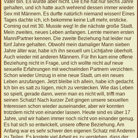
Jan
Vater bin. Es wurde aber nicht. Die Ehe hat nur sechs Jahre
2027
gehalten, und ich hatte auch wehrend dessen immer wieder
12:00
Sex mit Männern. Es durfte natürlich niemand wissen! Eines
Körperreise
Tages dachte ich, ich bekomme keine Luft mehr, ersticke.
Tag:
Coming out mit 30. Musste weg! In die nächste große Stadt.
Aufrecht
Mein zweites, neues Leben anfangen. Lernte meinen ersten
-
Mann/Partner kennen. Die zweite Beziehung hat leider nur
Rücken
fünf Jahre gehalten. Obwohl mein damaliger Mann sieben
und
Jahre älter war, habe ich ihn sexuell um Lichtjahre überholt.
Po
Auch wieder mit anderen Männern. Für Ihn kam eine offene
Beziehung nicht in Frage, und ich wollte nicht auf neue
Veda
sexuelle Erfahrungen mit wechselnden Partnern verzichten.
finden
Schon wieder Umzug in eine neue Stadt, um ein neues
Leben anzufangen. Jetzt bleibe ich allein, habe ich gedacht.
Ich bin es satt zu lügen, mich zu verstecken. Wie das Leben




Folgen
Twittern
so spielt, gerade dann, wenn man es nicht will, trifft man
seinen Schatz! Nach kurzer Zeit gingen unsere sexuellen
Interessen schon wieder auseinander, aber wir konnten
trotzdem nicht von einander lassen. Heute sind es über 17
Jahre, und wir haben immer noch nicht von einander genug.
Es hat sich so entwickelt, unsere offene Beziehung. Am
Anfang war es sehr schwer den eigenen Schatz mit Anderen
zu Teilen. Es kostete viel Arbeit es zu verstehen, dass der