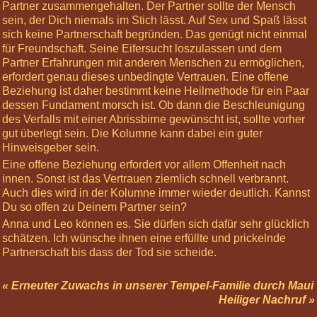
Partner zusammengehalten. Der Partner sollte der Mensch
Informiere
sein, der Dich niemals im Stich lässt. Auf Sex und Spaß lässt
mich »
sich keine Partnerschaft begründen. Das genügt nicht einmal
für Freundschaft. Seine Eifersucht loszulassen und dem
Nächste
Partner Erfahrungen mit anderen Menschen zu ermöglichen,
Highlights
erfordert genau dieses unbedingte Vertrauen. Eine offene
03
Beziehung ist daher bestimmt keine Heilmethode für ein Paar
Oct
dessen Fundament morsch ist. Ob dann die Beschleunigung
2026
des Verfalls mit einer Abrissbirne gewünscht ist, sollte vorher
12:00
gut überlegt sein. Die Kolumne kann dabei ein guter
Basis-
Hinweisgeber sein.
Körperreise:
Eine offene Beziehung erfordert vor allem Offenheit nach
Die
innen. Sonst ist das Vertrauen ziemlich schnell verbrannt.
Chakren
Auch dies wird in der Kolumne immer wieder deutlich. Kannst
07
Du so offen zu Deinem Partner sein?
Nov
Anna und Leo können es. Sie dürfen sich dafür sehr glücklich
2026
schätzen. Ich wünsche ihnen eine erfüllte und prickelnde
12:00
Partnerschaft bis dass der Tod sie scheide.
Körperreise
Tag:
« Erneuter Zuwachs in unserer Tempel-Familie durch Maui
Kopfgefühle
Heiliger Nachruf »
28