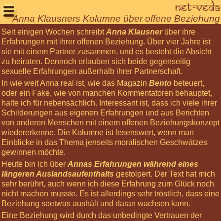
Net-Veda

Anna Klausners Kolumne über offene Beziehung
Seit einigen Wochen schreibt
Anna Klausner
über ihre
Willkommen
Erfahrungen mit ihrer offenen Beziehung. Über vier Jahre ist
sie mit einem Partner zusammen, und es besteht die Absicht
Aktuelles
zu heiraten. Dennoch erlauben sich beide gegenseitig
Seminare
sexuelle Erfahrungen außerhalb ihrer Partnerschaft.
In wie weit Anna real ist, wie das Magazin
Bento
beteuert,
Körperarbeit
oder ein Fake, wie von manchen Kommentatoren behauptet,
Meditationen
halte ich für nebensächlich. Interessant ist, dass ich viele ihrer
Schilderungen aus eigenen Erfahrungen und aus Berichten
Über
von anderen Menschen mit einem offenen Beziehungskonzept
uns
wiedererkenne. Die Kolumne ist lesenswert, wenn man
Einblicke in das Thema jenseits moralischen Geschwätzes
Net-
gewinnen möchte.
Veda
Heute bin ich über
Annas Erfahrungen während eines
Tantra
längeren Auslandsaufenthalts
gestolpert. Der Text hat mich
Leben
sehr berührt, auch wenn ich diese Erfahrung zum Glück noch
nicht machen musste. Es ist allerdings sehr tröstlich, dass eine
Gästebuch
Beziehung soetwas aushält und daran wachsen kann.
Login
Eine Beziehung wird durch das unbedingte Vertrauen der