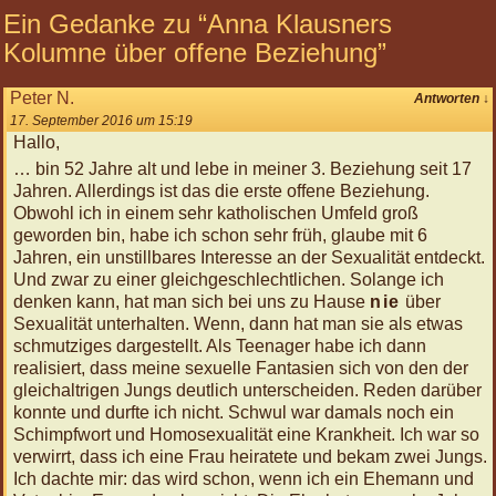
Nov
Ein Gedanke zu “
Anna Klausners
2026
Kolumne über offene Beziehung
”
12:00
Körperreise
Tag:
Peter N.
Antworten
↓
Beflügelt
17. September 2016 um 15:19
-
Hallo,
Arme
… bin 52 Jahre alt und lebe in meiner 3. Beziehung seit 17
und
Jahren. Allerdings ist das die erste offene Beziehung.
Hände
Obwohl ich in einem sehr katholischen Umfeld groß
09
geworden bin, habe ich schon sehr früh, glaube mit 6
Jan
Jahren, ein unstillbares Interesse an der Sexualität entdeckt.
2027
Und zwar zu einer gleichgeschlechtlichen. Solange ich
12:00
denken kann, hat man sich bei uns zu Hause
nie
über
Körperreise
Sexualität unterhalten. Wenn, dann hat man sie als etwas
Tag:
schmutziges dargestellt. Als Teenager habe ich dann
Tragend
realisiert, dass meine sexuelle Fantasien sich von den der
-
gleichaltrigen Jungs deutlich unterscheiden. Reden darüber
Beine
konnte und durfte ich nicht. Schwul war damals noch ein
und
Schimpfwort und Homosexualität eine Krankheit. Ich war so
Füße
verwirrt, dass ich eine Frau heiratete und bekam zwei Jungs.
30
Ich dachte mir: das wird schon, wenn ich ein Ehemann und