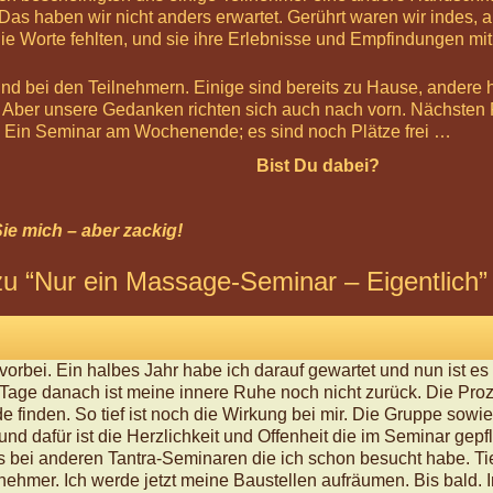
 Das haben wir nicht anders erwartet. Gerührt waren wir indes, 
 Worte fehlten, und sie ihre Erlebnisse und Empfindungen mi
 bei den Teilnehmern. Einige sind bereits zu Hause, andere ha
. Aber unsere Gedanken richten sich auch nach vorn. Nächsten 
. Ein Seminar am Wochenende; es sind noch Plätze frei …
Bist Du dabei?
ie mich – aber zackig!
u “
Nur ein Massage-Seminar – Eigentlich
”
 vorbei. Ein halbes Jahr habe ich darauf gewartet und nun ist 
Tage danach ist meine innere Ruhe noch nicht zurück. Die Pr
e finden. So tief ist noch die Wirkung bei mir. Die Gruppe sowi
rund dafür ist die Herzlichkeit und Offenheit die im Seminar ge
als bei anderen Tantra-Seminaren die ich schon besucht habe. 
lnehmer. Ich werde jetzt meine Baustellen aufräumen. Bis bald. 