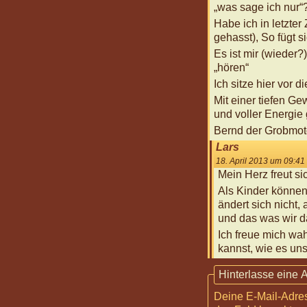
„was sage ich nur“?
Habe ich in letzter
gehasst), So fügt s
Es ist mir (wieder
„hören“
Ich sitze hier vor
Mit einer tiefen Ge
und voller Energie 
Bernd der Grobmot
Lars
18. April 2013 um 09:41
Mein Herz freut sic
Als Kinder können
ändert sich nicht, 
und das was wir da
Ich freue mich wa
kannst, wie es un
Hinterlasse eine 
Deine E-Mail-Adress