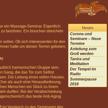
ur
ein Massage-Seminar. Eigentlich
Neues
zu berühren. Ein bisschen streicheln
Corona und
Seminare – Neue
 sollen. Ob sich Interessenten für den
Termine
ehmer hatte um diesen Termin gebeten;
Anleitung zum
Groß werden
ch
!
Tantra und
Meditation
glaublich harmonischen Gruppe sein.
Der Tempel im
in Gang, die das Tor zum Selbst
Radio
ssen. Die Leitung eines vollen Hauses,
Sommerpause
 Ehre als auch eine Herausforderung.
2018
lichen Menschen ein Stück zu ihrem
teln durften. Bei der Verabschiedung
augenscheinlich das beste Anti-Aging
t
im Vergleich zu den Seminaren des