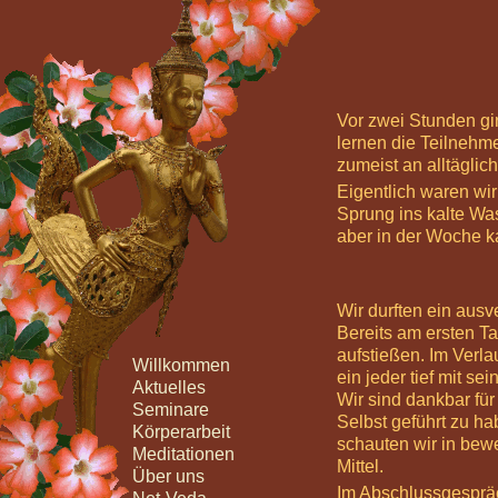
Vor zwei Stunden g
lernen die Teilnehm
zumeist an alltägli
Eigentlich waren wir
Sprung ins kalte Wa
aber in der Woche k
Wir durften ein ausv
Bereits am ersten T
aufstießen. Im Verla
Willkommen
ein jeder tief mit s
Aktuelles
Wir sind dankbar für
Seminare
Selbst geführt zu h
Körperarbeit
schauten wir in bewe
Meditationen
Mittel.
Über uns
Im Abschlussgespräc