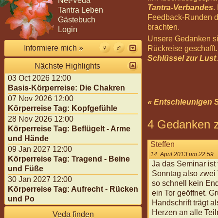
Net-Veda
Tantra-Verbandes
.
Tantra Leben
Feedback-Runden die
Gästebuch
brachten.
Login
Unsere Gedanken sind
Informiere mich »
Rückreise geschafft
Schlüssel zur Lust
Nächste Highlights
03 Oct 2026 12:00
Basis-Körperreise: Die Chakren
07 Nov 2026 12:00
« Entschleunigen S
Körperreise Tag: Kopfgefühle
28 Nov 2026 12:00
4 Gedanken z
Körperreise Tag: Beflügelt - Arme
und Hände
Steffen
09 Jan 2027 12:00
14. April 2013 um 22:59
Körperreise Tag: Tragend - Beine
Ja das Seminar ist
und Füße
Sonntag also zwei 
30 Jan 2027 12:00
so schnell kein End
Körperreise Tag: Aufrecht - Rücken
ein Tor geöffnet. G
und Po
Handschrift trägt 
Herzen an alle Tei
Veda finden