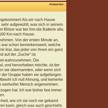
Antworten
↓
 angekommen! Als wir nach Hause
l sehr aufgewühlt, was sich in seinem
Blitzer war bei ihm die Batterie alle,
 160 Km nach Hause.
nehmen. Von der ersten Minute an,
Es war schon bemerkenswert, welche
r klar, das jeder von ihnen ein ganz
d auf der „Suche“ ist.
lbst wahrzunehmen. Die
nd, und hervorheben möchte, ist der
en sie übermannten, oder wenn sich
der der Gruppe haben sie aufgefangen.
bwohl ich null Ahnung, und keinerlei
 als wertvoller Mensch angenommen.
zogen hat. Ich war bisher fast immer
en.
heit, wie ich sie noch nie gekannt
eren kann, gleich was auch geschieht.