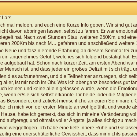
 Lars,
ch mal melden, und euch eine Kurze Info geben. Wir sind gut
nicht davon abbringen lassen, selbst zu fahren. Er war emotiona
iegelt hat. Nach zwei Stunden Stau, weiteren 250Km, und einem 
eiteren 200Km bis nach M… gefahren und anschließend weitere
ne Neue und faszinierende Erfahrung an diesem Seminar teilzu
m ein angenehmes Gefühl, welches sich folgend bestätigt hat. 
 aufgebaut hat. Schon nach kurzer Zeit, am ersten Abend war mi
r Mensch ist, und dass jeder ein großes Defizit mit sich trägt, un
nden dies aufzunehmen, und die Teilnehmer anzuregen, sich se
aller, ist mir noch im Ohr. Was ich aber ganz besonders gut fa
ch keiner, und keine allein gelassen wurde, wenn die Emotion
, wenn er/sie sich selbst erkannte. Ihr beide, oder die Mitglie
 das Besondere, und zutiefst menschliche an euren Seminaren. O
abe ich mich von der ersten Minute an wohlgefühlt, und wurde
ause, habe ich gemerkt, das sich in mir eine Veränderung voll
und aufgeregt, und oftmals voller Ängste, ja alles richtig zu mach
s wie weggeflogen. Ich habe eine tiefe innere Ruhe und Gelassen
eitig eine unerschütterliche Gewissheit, dass mir nichts passi