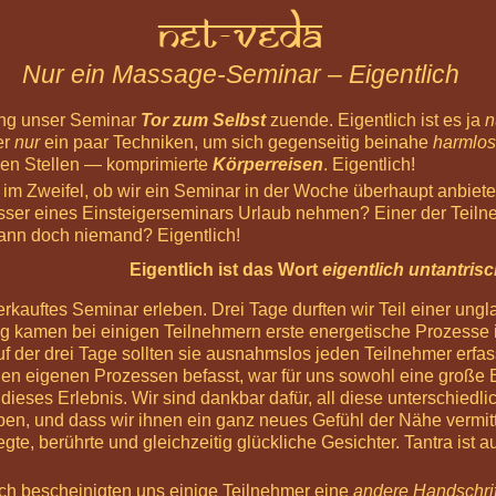
Net-Veda
Nur ein Massage-Seminar – Eigentlich
ing unser Seminar
Tor zum Selbst
zuende. Eigentlich ist es ja
n
er
nur
ein paar Techniken, um sich gegenseitig beinahe
harmlos
chen Stellen — komprimierte
Körperreisen
. Eigentlich!
 im Zweifel, ob wir ein Seminar in der Woche überhaupt anbieten
sser eines Einsteigerseminars Urlaub nehmen? Einer der Teiln
ann doch niemand? Eigentlich!
Eigentlich ist das Wort
eigentlich untantris
erkauftes Seminar erleben. Drei Tage durften wir Teil einer un
ag kamen bei einigen Teilnehmern erste energetische Prozesse 
uf der drei Tage sollten sie ausnahmslos jeden Teilnehmer erfa
einen eigenen Prozessen befasst, war für uns sowohl eine große
 dieses Erlebnis. Wir sind dankbar dafür, all diese unterschied
aben, und dass wir ihnen ein ganz neues Gefühl der Nähe vermit
gte, berührte und gleichzeitig glückliche Gesichter. Tantra ist 
h bescheinigten uns einige Teilnehmer eine
andere Handschrif