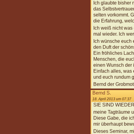
Ich glaubte bisher
das Selbstvertraue
selten vorkommt. G
die Erfahrung, welc
Ich weiß nicht was
mal wieder. Ich we
Ich wünsche euch 
den Duft der schö
Ein fröhliches Lach
Menschen, die euch
einen Wunsch der i
Einfach alles, was
und euch rundum g
Bernd der Grobmot
Bernd S.
18. April 2013 um 07:37
SIE SIND WIEDER D
meine Tagträume un
Diese Gabe, die ic
mir überhaupt bew
Dieses Seminar, mi