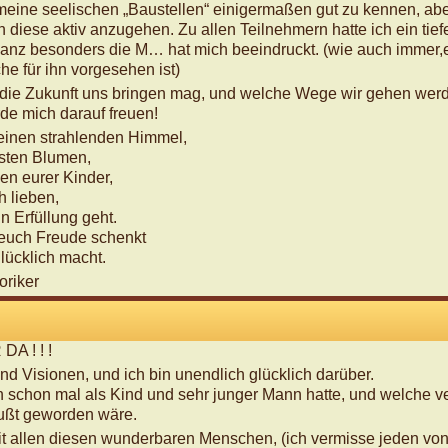
 meine seelischen „Baustellen“ einigermaßen gut zu kennen, aber
n diese aktiv anzugehen. Zu allen Teilnehmern hatte ich ein tie
anz besonders die M… hat mich beeindruckt. (wie auch immer,es
he für ihn vorgesehen ist)
 die Zukunft uns bringen mag, und welche Wege wir gehen werde
rde mich darauf freuen!
einen strahlenden Himmel,
nsten Blumen,
en eurer Kinder,
 lieben,
n Erfüllung geht.
 euch Freude schenkt
lücklich macht.
oriker
A ! ! !
d Visionen, und ich bin unendlich glücklich darüber.
h schon mal als Kind und sehr junger Mann hatte, und welche 
ußt geworden wäre.
t allen diesen wunderbaren Menschen, (ich vermisse jeden von 