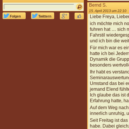
Bernd S.
15. April 2013 um 22:10




Liebe Freya, Lieber
Folgen
Twittern
ich möchte mich no
fuhren hat … sich 
Fahrstil wiedergesp
und ich bin die w
Für mich war es ei
hatte ich bei Jede
Dynamik die Gruppe
besonders wertvolle
Ihr habt es versta
Seminarauswertung 
Umstand das bei eu
jemand Elend fühlte
Ich glaube das ist
Erfahrung hatte, h
Auf dem Weg nach H
innerlich unruhig, 
Seit Freitag ist da
habe. Dabei gleichz