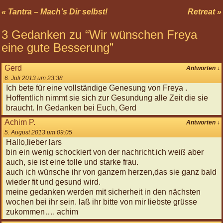
« Tantra – Mach’s Dir selbst!
Retreat »
Informiere
mich »
3 Gedanken zu “
Wir wünschen Freya
Nächste
eine gute Besserung
”
Highlights
03
Gerd
Antworten
↓
Oct
6. Juli 2013 um 23:38
2026
Ich bete für eine vollständige Genesung von Freya .
12:00
Hoffentlich nimmt sie sich zur Gesundung alle Zeit die sie
Basis-
braucht. In Gedanken bei Euch, Gerd
Körperreise:
Achim P.
Die
Antworten
↓
Chakren
5. August 2013 um 09:05
Hallo,lieber lars
07
bin ein wenig schockiert von der nachricht.ich weiß aber
Nov
auch, sie ist eine tolle und starke frau.
2026
auch ich wünsche ihr von ganzem herzen,das sie ganz bald
12:00
wieder fit und gesund wird.
Körperreise
meine gedanken werden mit sicherheit in den nächsten
Tag:
wochen bei ihr sein. laß ihr bitte von mir liebste grüsse
Kopfgefühle
zukommen…. achim
28