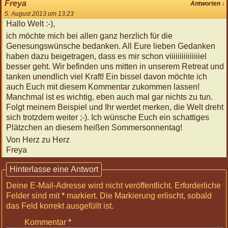
Nov
Freya
Antworten
↓
2026
5. August 2013 um 13:23
12:00
Hallo Welt :-),
Körperreise
ich möchte mich bei allen ganz herzlich für die
Tag:
Genesungswünsche bedanken. All Eure lieben Gedanken
Beflügelt
haben dazu beigetragen, dass es mir schon viiiiiiiiiiiiiiiel
-
besser geht. Wir befinden uns mitten in unserem Retreat und
Arme
tanken unendlich viel Kraft! Ein bissel davon möchte ich
und
auch Euch mit diesem Kommentar zukommen lassen!
Hände
Manchmal ist es wichtig, eben auch mal gar nichts zu tun.
09
Folgt meinem Beispiel und Ihr werdet merken, die Welt dreht
Jan
sich trotzdem weiter ;-). Ich wünsche Euch ein schattiges
2027
Plätzchen an diesem heißen Sommersonnentag!
12:00
Von Herz zu Herz
Körperreise
Freya
Tag:
Tragend
Hinterlasse eine Antwort
-
Deine E-Mail-Adresse wird nicht veröffentlicht.
Erforderliche
Beine
Felder sind mit
*
markiert
. Die Markierung erlischt, sobald
und
das Feld korrekt ausgefüllt ist.
Füße
30
Kommentar
*