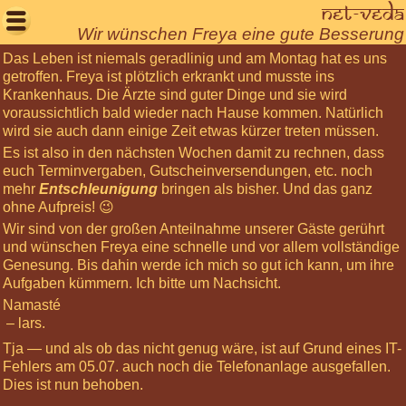
Net-Veda

Wir wünschen Freya eine gute Besserung
Das Leben ist niemals geradlinig und am Montag hat es uns
Willkommen
getroffen. Freya ist plötzlich erkrankt und musste ins
Krankenhaus. Die Ärzte sind guter Dinge und sie wird
Aktuelles
voraussichtlich bald wieder nach Hause kommen. Natürlich
Seminare
wird sie auch dann einige Zeit etwas kürzer treten müssen.
Es ist also in den nächsten Wochen damit zu rechnen, dass
Körperarbeit
euch Terminvergaben, Gutscheinversendungen, etc. noch
Meditationen
mehr
Entschleunigung
bringen als bisher. Und das ganz
ohne Aufpreis! 😉
Über
Wir sind von der großen Anteilnahme unserer Gäste gerührt
uns
und wünschen Freya eine schnelle und vor allem vollständige
Genesung. Bis dahin werde ich mich so gut ich kann, um ihre
Net-
Aufgaben kümmern. Ich bitte um Nachsicht.
Veda
Namasté
Tantra
– lars.
Leben
Tja — und als ob das nicht genug wäre, ist auf Grund eines IT-
Gästebuch
Fehlers am 05.07. auch noch die Telefonanlage ausgefallen.
Dies ist nun behoben.
Login